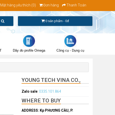
Mặt hàng yêu thích (0)
Đơn hàng
Thanh Toán
0 sản phẩm - 0đ
T
Dây đo profile Omega
Công cụ - Dụng cụ
YOUNG TECH VINA CO.,
Zalo sale
:
0335.101.864
WHERE TO BUY
ADDRESS: Kp PHƯƠNG CẦU, P.