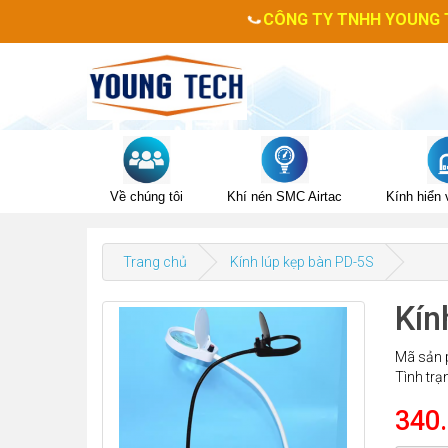
CÔNG TY TNHH YOUNG TE
Về chúng tôi
Khí nén SMC Airtac
Kính hiển v
Trang chủ
Kính lúp kẹp bàn PD-5S
Kín
Mã sản 
Tình trạ
340