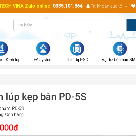
CH VINA Zalo online:
0335.101.864
Tài khoản của tôi
i - Kính lúp
FA system
Thiết bị ESD
Vật tư tiêu hao SM
h lúp kẹp bàn PD-5S
phẩm: PD-5S
ng: Còn hàng
.000đ