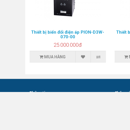
Thiết bị biến đổi điện áp PION-D3W-
Thiết 
070-00
25.000.000đ
MUA HÀNG
Thông tin
Chăm só
Giới thiệu về công ty TNHH Young Tech
Liên hệ
Vina
Trả hàn
Chính sách giao hàng - vận chuyển
Sơ đồ tr
Chính sách thanh toán
Chính sách bảo hành - đổi trả