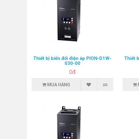
Thiết bị biến đổi điện áp PION-D1W-
Thiết 
030-00
0đ
MUA HÀNG