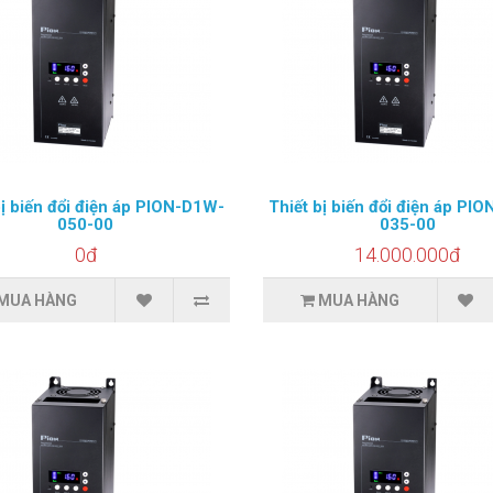
bị biến đổi điện áp PION-D1W-
Thiết bị biến đổi điện áp PI
050-00
035-00
0đ
14.000.000đ
MUA HÀNG
MUA HÀNG