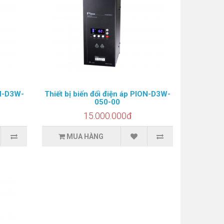
ON-D3W-
Thiết bị biến đổi điện áp PION-D3W-
050-00
15.000.000đ
MUA HÀNG