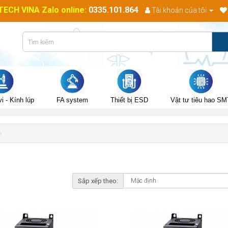
CH VINA Zalo online:
0335.101.864
Tài khoản của tôi
i - Kính lúp
FA system
Thiết bị ESD
Vật tư tiêu hao SM
Sắp xếp theo: