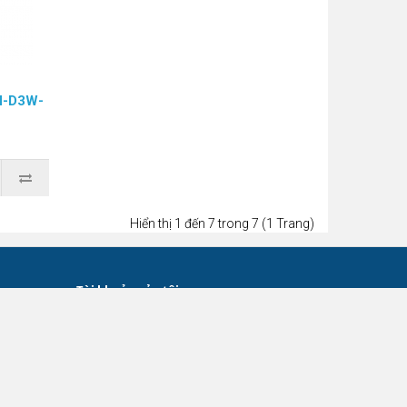
ON-D3W-
Hiển thị 1 đến 7 trong 7 (1 Trang)
Tài khoản của tôi
Tài khoản của tôi
Lịch sử đơn hàng
Danh sách yêu thích
Thư thông báo