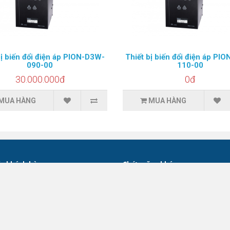
bị biến đổi điện áp PION-D3W-
Thiết bị biến đổi điện áp PI
090-00
110-00
30.000.000đ
0đ
MUA HÀNG
MUA HÀNG
c khách hàng
Chức năng khác
Thương hiệu - hãng
g
Phiếu quà tặng
ang
Đại lý
Khuyến mãi