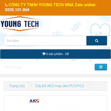
CÔNG TY TNHH YOUNG TECH VINA Zalo online:
0335.101.864
0 sản phẩm - 0đ
Danh mục
Trang chủ
Dây khí AKS màu đen PU10*6,5